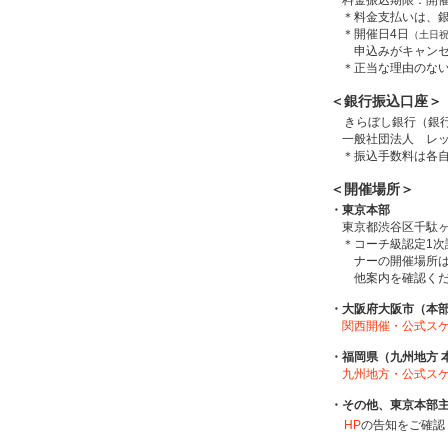
料金振込期限：開催
＊料金支払いは、銀
＊開催日4日
（土日
申込みがキャンセル
＊正当な理由のない
＜銀行振込口座＞
きらぼし銀行（銀行
一般社団法人 レッ
＊振込手数料は各自
＜開催場所＞
・東京本部
東京都渋谷区千駄ヶ谷
＊コーチ級認定1次
ナーの開催場所は
他案内を確認くだ
・大阪府大阪市（本
関西開催・公式ス
・福岡県（九州地方 
九州地方・公式ス
・その他、東京本部
HP
の告知をご確認