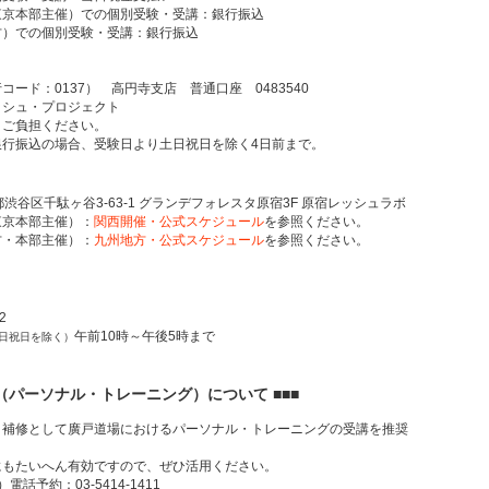
京本部主催）での個別受験・受講：銀行振込
）での個別受験・受講：銀行振込
ード：0137） 高円寺支店 普通口座 0483540
シュ・プロジェクト
ご負担ください。
行振込の場合、受験日より土日祝日を除く4日前まで。
渋谷区千駄ヶ谷3-63-1 グランデフォレスタ原宿3F 原宿レッシュラボ
京本部主催）：
関西開催・公式スケジュール
を参照ください。
・本部主催）：
九州地方・公式スケジュール
を参照ください。
2
午前10時～午後5時まで
日祝日を除く）
ン（パーソナル・トレーニング）について ■■■
、補修として廣戸道場におけるパーソナル・トレーニングの受講を推奨
にもたいへん有効ですので、ぜひ活用ください。
話予約：03-5414-1411