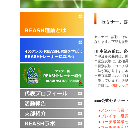
セミナー、
セミナー、試験、そ
なります。下記を参
!!! 申込み前に、必
＊申込みの受付は、開
＊認定試験は、必須
＊個別試験（コーチ
法が異なります。本
＊東京本部において
奨しています。各試
詳細は、
個別レッ
■■■公式セミナー
●メンバー会員
（
●プレイヤー級
●コーチ級昇級セ
●コーチ級認定1