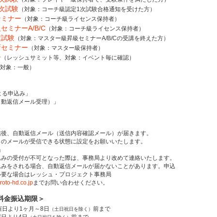
次試験
（対象：コーチ級認定1次試験合格通知を受けた方）
セミナー
（対象：コーチ級ライセンス保持者）
セミナーA/B/C
（対象：コーチ級ライセンス保持者）
定試験
（対象：マスター級昇級セミナーA/B/Cの受講を終えた方）
新セミナー
（対象：マスター級保持者）
ー
（レッシュサミット等、対象：イベント毎に確認）
対象：一般）
よる申込み」
動返信メール受理）」
後、自動返信メール（送信内容確認メール）が届きます。
メールが受信できる状態に設定をお願いいたします。
p」
みの受付が不可となった際は、事務局より改めて連絡いたします。
みをされる場合、自動返信メールが届かないことがあります。申込
な場合はレッシュ・プロジェクト事務局
roto-hd.co.jp
までお問い合わせください。
料金振込期限＞
日より1ヶ月～8日
前まで
（土日祝日を除く）