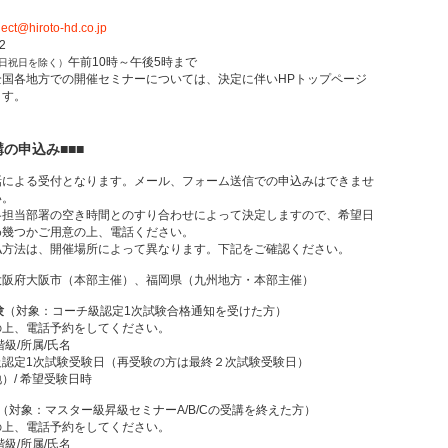
ject@hiroto-hd.co.jp
412
午前10時～午後5時まで
日祝日を除く）
国各地方での開催セミナーについては、決定に伴いHPトップページ
す。
講の申込み■■■
話による受付となります。メール、フォーム送信での申込みはできませ
い。
各担当部署の空き時間とのすり合わせによって決定しますので、希望日
め幾つかご用意の上、電話ください。
払方法は、開催場所によって異なります。下記をご確認ください。
大阪府大阪市（本部主催）、福岡県（九州地方・本部主催）
験
（対象：コーチ級認定1次試験合格通知を受けた方）
上、電話予約をしてください。
級/所属/氏名
認定1次試験受験日（再受験の方は最終２次試験受験日）
/ 希望受験日時
（対象：マスター級昇級セミナーA/B/Cの受講を終えた方）
上、電話予約をしてください。
級/所属/氏名