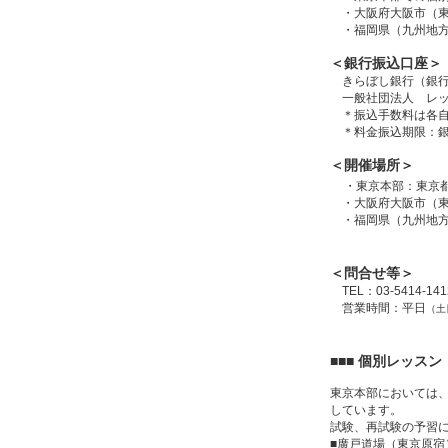
・大阪府大阪市（東
・福岡県（九州地方
＜銀行振込口座＞
きらぼし銀行（銀行コ
一般社団法人 レッ
＊振込手数料は各自
＊料金振込期限：銀
＜開催場所＞
・東京本部：東京都
・大阪府大阪市（東
・福岡県（九州地方
＜問合せ等＞
TEL：03-5414-141
営業時間：平日
（土
■■■ 個別レッス
東京本部においては
しています。
試験、再試験の予習
■廣戸道場（東京原宿）電