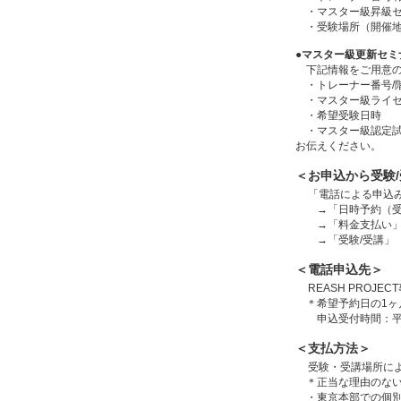
・マスター級昇級セミ
・受験場所（開催地）
●マスター級更新セミ
下記情報をご用意の
・トレーナー番号/階
・マスター級ライセ
・希望受験日時
・マスター級認定試
お伝えください。
＜お申込から受験
「電話による申込
→「日時予約（受
→「料金支払い
→「受験/受講」
＜電話申込先＞
REASH PROJECT
＊希望予約日の1ヶ
申込受付時間：平
＜支払方法＞
受験・受講場所に
＊正当な理由のない
・東京本部での個別