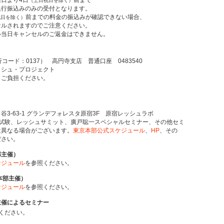
日より4日
前まで
（土日祝日を除く）
行振込みのみの受付となります。
前までの料金の振込みが確認できない場合、
祝日を除く）
されますのでご注意ください。
当日キャンセルのご返金はできません。
コード：0137） 高円寺支店 普通口座 0483540
シュ・プロジェクト
ご負担ください。
3-63-1 グランデフォレスタ原宿3F 原宿レッシュラボ
試験、レッシュサミット、廣戸聡一スペシャルセミナー、その他セミ
異なる場合がございます。
東京本部公式スケジュール
、
HP
、その
さい。
部主催）
ケジュール
を参照ください。
本部主催）
ケジュール
を参照ください。
主催によるセミナー
ください。