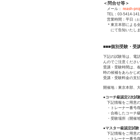
＜問合せ等＞
メール：
reash-pro
TEL：03-5414-1
営業時間：平日
（土
＊東京本部による全
にて告知いたしま
■■■個別受験・受
下記の試験等は、電
んのでご注意くださ
受講・受験時間は、
時の候補をあらかじ
受講・受験料金の支
開催地：東京本部、
●コーチ級認定2次試
下記情報をご用意の
・トレーナー番号/階
・合格したコーチ級
・受験場所（開催地）
●マスター級認定試験
下記情報をご用意の
・トレーナー番号/階