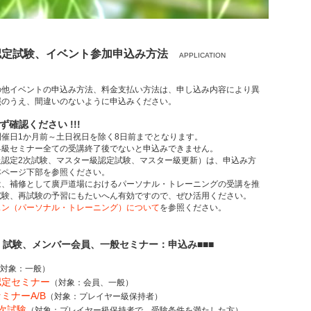
認定試験、イベント参加申込み方法
APPLICATION
の他イベントの申込み方法、料金支払い方法は、申し込み内容により異
照のうえ、間違いのないように申込みください。
ず確認ください !!!
催日1か月前～土日祝日を除く8日前までとなります。
昇級セミナー全ての受講終了後でないと申込みできません。
級認定2次試験、マスター級認定試験、マスター級更新）は、申込み方
ページ下部を参照ください。
は、補修として廣戸道場におけるパーソナル・トレーニングの受講を推
験、再試験の予習にもたいへん有効ですので、ぜひ活用ください。
スン（パーソナル・トレーニング）について
を参照ください。
・試験、メンバー会員、一般セミナー：申込み■■■
対象：一般）
認定セミナー
（対象：会員、一般）
ミナーA/B
（対象：プレイヤー級保持者）
次試験
（対象：プレイヤー級保持者で、受験条件を満たした方）