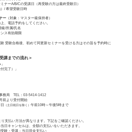
ナーA/B/Cの受講日（再受験の方は最終受験日）
/ 希望受験日時
ナー
（対象：マスター級保持者）
上、電話予約をしてください。
級/所属/氏名
ンス有効期限
験 受験合格後、初めて同更新セミナーを受ける方はその旨を予約時に
/受講までの流れ＞
み」
付完了）」
」
事務局 TEL：03-5414-1412
月前より受付開始
日
午前10時～午後5時まで
（土日祝日を除く）
より支払い方法が異なります。下記をご確認ください。
当日キャンセルは、全額の支払いをいただきます。
受験・受講：当日現金支払い