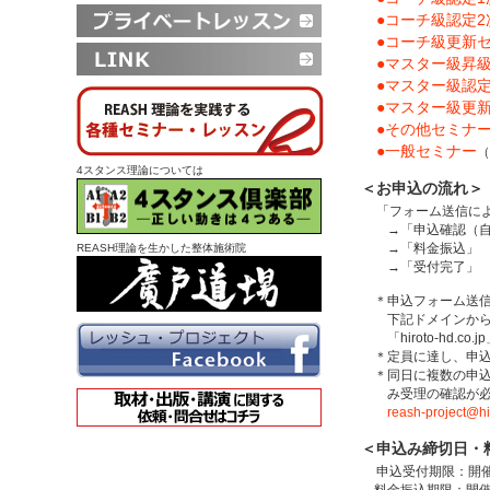
●コーチ級認定2
●コーチ級更新
●マスター級昇級
●マスター級認
●マスター級更
●その他セミナ
●一般セミナー
（
4スタンス理論については
＜お申込の流れ＞
「フォーム送信に
→「申込確認（自
→「料金振込」
REASH理論を生かした整体施術院
→「受付完了」
＊申込フォーム送信
下記ドメインからの
「hiroto-hd.co.j
＊定員に達し、申込
＊同日に複数の申込
み受理の確認が必要
reash-project@hi
＜申込み締切日・
申込受付期限：開催